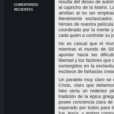
resulta del deseo de auto
COMENTARIOS
al capricho de la Matrix. 
RECIENTES
atrofian al no ser emplea
literalmente esclavizado
héroes de nuestra películ
coordinado por la mente y
cada quien a controlar su p
No es casual que el m
mientras el mundo de Sió
apuntar hacia las dificu
libertad y los factores que
sumergidos en la esclavi
esclavos de fantasías cread
Un paralelo muy claro se 
Cristo, claro que debemos
Neo sería un redentor p
tradición de la épica grie
posee conciencia clara de
esperado por todos para l
fue Jesús, y ambos compar