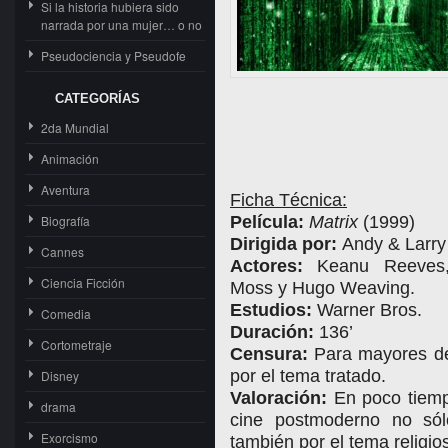
Si la historia hubiera sido
narrada por una mujer… o no
Pseudociencia y Pseudofe
CATEGORÍAS
2da Mundial
Animación
Aventura
Ficha Técnica:
Biografía
Película:
Matrix
(1999)
Dirigida por:
Andy & Larr
Cannes
Actores:
Keanu Reeves, 
Ciencia Ficción
Moss y Hugo Weaving.
Estudios:
Warner Bros.
Comedia
Duración:
136’
Cortometraje
Censura:
Para mayores de 
por el tema tratado.
Disney
Valoración:
En poco tiemp
drama
cine postmoderno no sól
Exorcismo
también por el tema religio