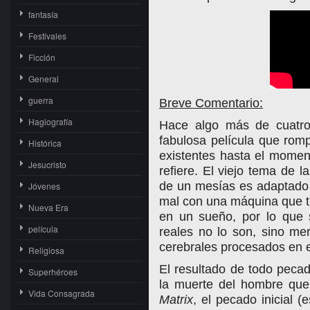
fantasía
Festivales
Ficción
General
guerra
Breve Comentario:
Hagiografía
Hace algo más de cuatro
fabulosa película que rom
Histórica
existentes hasta el momen
Jesucristo
refiere. El viejo tema de 
de un mesías es adaptado 
Jóvenes
mal con una máquina que t
Nueva Era
en un sueño, por lo que 
película
reales no lo son, sino me
cerebrales procesados en 
Religiosa
El resultado de todo peca
Superhéroes
la muerte del hombre que
Vida Consagrada
Matrix
, el pecado inicial 