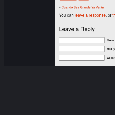
«
Cuando Sea Grande Ya Verán
You can
leave a response
, or
t
Leave a Reply
Name (
Mail (
Websi