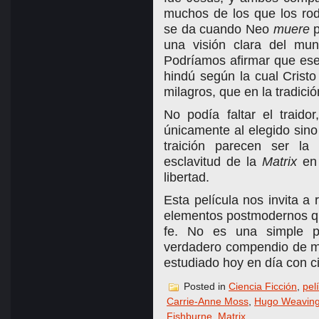
muchos de los que los rod
se da cuando Neo
muere
p
una visión clara del mu
Podríamos afirmar que ese
hindú según la cual Cristo
milagros, que en la tradició
No podía faltar el traido
únicamente al elegido sino
traición parecen ser la
esclavitud de la
Matrix
en
libertad.
Esta película nos invita a
elementos postmodernos qu
fe. No es una simple pe
verdadero compendio de me
estudiado hoy en día con c
Posted in
Ciencia Ficción
,
pel
Carrie-Anne Moss
,
Hugo Weavin
Fishburne
,
Matrix