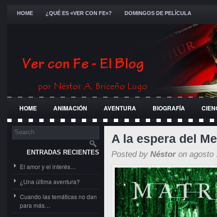
HOME
¿QUÉ ES «VER CON FE»?
DOMINGOS DE PELÍCULA
HOME
ANIMACIÓN
AVENTURA
BIOGRAFÍA
CIEN
FESTIVALES
GENERAL
GUERRA
HISTÓRICA
JÓ
A la espera del M
ENTRADAS RECIENTES
Posted by
Néstor
on agosto 
El amor y el interés…
¿Una última aventura?
Cuando las temáticas no dan
para más…