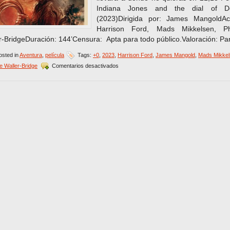
Indiana Jones and the dial of De
(2023)Dirigida por: James MangoldAct
Harrison Ford, Mads Mikkelsen, P
r-BridgeDuración: 144’Censura: Apta para todo público.Valoración: Pa
sted in
Aventura
,
película
Tags:
+0
,
2023
,
Harrison Ford
,
James Mangold
,
Mads Mikke
en
 Waller-Bridge
Comentarios desactivados
¿Una
última
aventura?