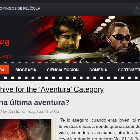
OMINGOS DE PELÍCULA
RA
BIOGRAFÍA
CIENCIA FICCIÓN
COMEDIA
CORTOMET
RRA
HISTÓRICA
JÓVENES
PELÍCULA
RELIGIOSA
hive for the ‘Aventura’ Category
na última aventura?
d by
Néstor
on mayo 22nd, 2023
“Te lo aseguro, cuando eras joven, tú
te vestías e ibas a donde querías;cuand
viejo, extenderás las manos, otro te atar
llevará a donde no quieras”Jn 21,18 Pel