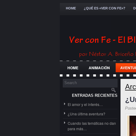
HOME
¿QUÉ ES «VER CON FE»?
D
HOME
ANIMACIÓN
AVENTU
FESTIVALES
GENERAL
GUE
Arc
ENTRADAS RECIENTES
¿U
El amor y el interés…
Poste
¿Una última aventura?
Cuando las temáticas no dan
para más…