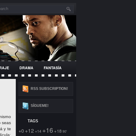
RAJE
DRAMA
FANTASÍA
SUPERHÉROES
RSS SUBSCRIPTION!
SÍGUEME!
 mismo
TAGS
o seas
+16
á y te
+12
+0
+18
+14
90'
ícula: