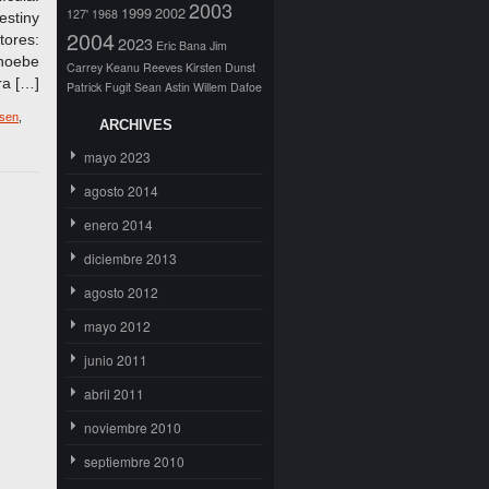
2003
1999
2002
127'
1968
stiny
2004
ores:
2023
Eric Bana
Jim
hoebe
Carrey
Keanu Reeves
Kirsten Dunst
ra […]
Patrick Fugit
Sean Astin
Willem Dafoe
lsen
,
ARCHIVES
mayo 2023
agosto 2014
enero 2014
diciembre 2013
agosto 2012
mayo 2012
junio 2011
abril 2011
noviembre 2010
septiembre 2010