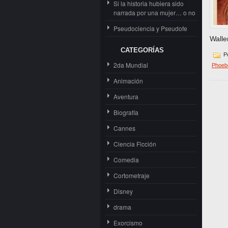
Si la historia hubiera sido
narrada por una mujer… o no
Pseudociencia y Pseudofe
Walle
CATEGORÍAS
Po
2da Mundial
Phoebe
Animación
Aventura
Biografía
Cannes
Ciencia Ficción
Comedia
Cortometraje
Disney
drama
Exorcismo