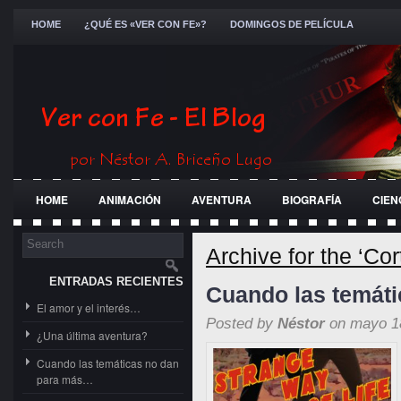
HOME
¿QUÉ ES «VER CON FE»?
DOMINGOS DE PELÍCULA
HOME
ANIMACIÓN
AVENTURA
BIOGRAFÍA
CIEN
FESTIVALES
GENERAL
GUERRA
HISTÓRICA
JÓ
Archive for the ‘Co
ENTRADAS RECIENTES
Cuando las temát
El amor y el interés…
Posted by
Néstor
on mayo 18
¿Una última aventura?
Cuando las temáticas no dan
para más…