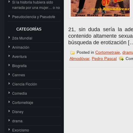
Si la historia hubiera sido
narrada por una mujer… o no
Pseudociencia y Pseudofe
21, sin duda sería la ad
CATEGORÍAS
contenido altamente sexua
2da Mundial
búsqueda de erotización [
Animación
Posted in
Cortometraje
,
dram
Aventura
Almodóvar
,
Pedro Pascal
Com
Biografía
Cannes
Ciencia Ficción
Comedia
Cortometraje
Disney
drama
Exorcismo