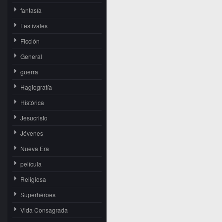
fantasía
Festivales
Ficción
General
guerra
Hagiografía
Histórica
Jesucristo
Jóvenes
Nueva Era
película
Religiosa
Superhéroes
Vida Consagrada