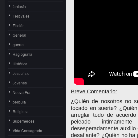
fantasía
Festivales
Ficción
General
guerra
Hagiografía
Histórica
Jesucristo
Jóvenes
Breve Comentario:
Nueva Era
¿Quién de nosotros no s
película
tocado en suerte? ¿Quié
Religiosa
arreglar todo de acuerd
Superhéroes
peleado íntimament
desesperadamente auxilio 
Vida Consagrada
desafiante? ¿Quién no ha 