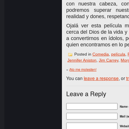
con nuestra cabeza, con
podremos superar nuest
realidad y dones, respetan
Ojalá ver esta película 
cerca del Dios de la vida y
a convertirnos en ídolos, 
quien encontramos en lo pe
Posted in
Comedia
,
película
,
Jennifer Aniston
,
Jim Carrey
,
Mor
«
¡No me molesten!
You can
leave a response
, or
t
Leave a Reply
Name (
Mail (
Websi