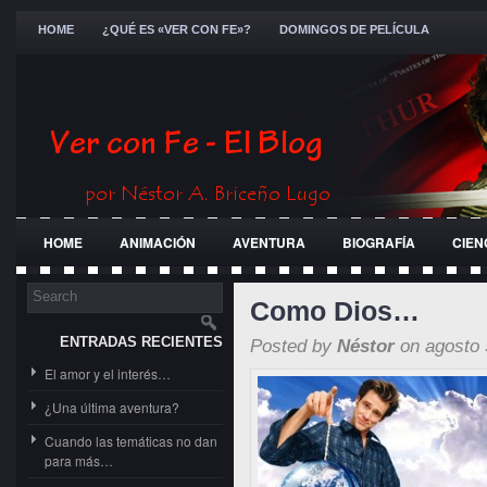
HOME
¿QUÉ ES «VER CON FE»?
DOMINGOS DE PELÍCULA
HOME
ANIMACIÓN
AVENTURA
BIOGRAFÍA
CIEN
FESTIVALES
GENERAL
GUERRA
HISTÓRICA
JÓ
Como Dios…
ENTRADAS RECIENTES
Posted by
Néstor
on agosto 
El amor y el interés…
¿Una última aventura?
Cuando las temáticas no dan
para más…