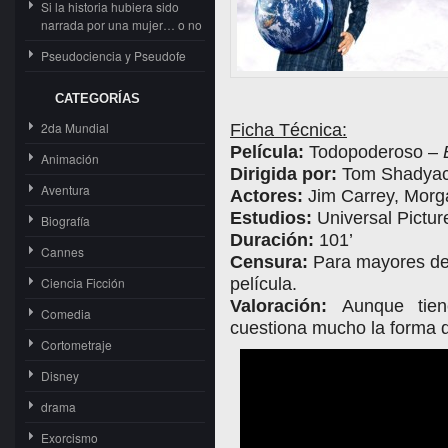
Si la historia hubiera sido
narrada por una mujer… o no
Pseudociencia y Pseudofe
CATEGORÍAS
2da Mundial
Ficha Técnica:
Película:
Todopoderoso –
Animación
Dirigida por:
Tom Shadya
Aventura
Actores:
Jim Carrey, Morga
Estudios:
Universal Pictur
Biografía
Duración:
101’
Cannes
Censura:
Para mayores de 
Ciencia Ficción
película.
Valoración:
Aunque tie
Comedia
cuestiona mucho la forma de
Cortometraje
Disney
drama
Exorcismo