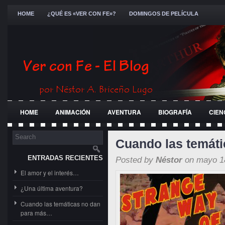
HOME
¿QUÉ ES «VER CON FE»?
DOMINGOS DE PELÍCULA
HOME
ANIMACIÓN
AVENTURA
BIOGRAFÍA
CIEN
FESTIVALES
GENERAL
GUERRA
HISTÓRICA
JÓ
Cuando las temát
ENTRADAS RECIENTES
Posted by
Néstor
on mayo 18
El amor y el interés…
¿Una última aventura?
Cuando las temáticas no dan
para más…