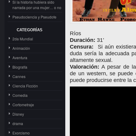
Si la historia hubiera sido
narrada por una mujer… o no
Pseudociencia y Pseudofe
CATEGORÍAS
Ríos
2da Mundial
Duración:
31’
Censura:
Si aún existier
Animación
duda sería la adecuada pa
Aventura
altamente sexual.
Valoración:
A pesar de la
Biografía
de un western, se puede e
Cannes
puede producirse entre la c
Ciencia Ficción
Comedia
Cortometraje
Disney
drama
Exorcismo