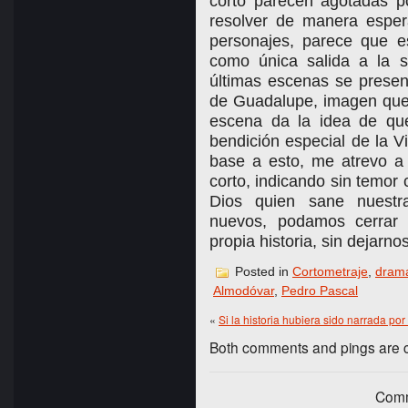
corto parecen agotadas p
resolver de manera esper
personajes, parece que e
como única salida a la s
últimas escenas se prese
de Guadalupe, imagen que 
escena da la idea de que
bendición especial de la Vi
base a esto, me atrevo a 
corto, indicando sin temor
Dios quien sane nuestr
nuevos, podamos cerrar 
propia historia, sin dejarno
Posted in
Cortometraje
,
dram
Almodóvar
,
Pedro Pascal
«
Si la historia hubiera sido narrada p
Both comments and pings are cu
Comm