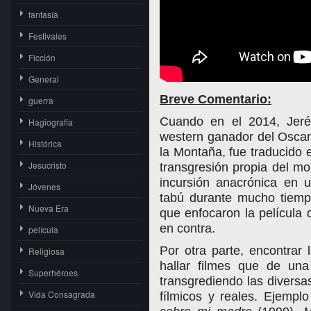
fantasía
Festivales
Ficción
General
Breve Comentario:
guerra
Cuando en el 2014, Jerém
Hagiografía
western ganador del Osca
Histórica
la Montaña, fue traducido
Jesucristo
transgresión propia del mo
incursión anacrónica en 
Jóvenes
tabú durante mucho tiemp
Nueva Era
que enfocaron la película 
en contra.
película
Por otra parte, encontrar
Religiosa
hallar filmes que de un
Superhéroes
transgrediendo las diversa
Vida Consagrada
fílmicos y reales. Ejempl