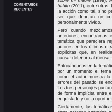
sobre mi madre
(1999),
M
COMENTARIOS
habito
(2011), entre otras. 
RECIENTES
la acción como tal, sino p
ser que denotan un conf
personalmente vivido.
Pero cuando mezclamos
anteriores, encontramos 
temática que pareciera re
autores en los últimos di
explícitas que, en realid
causar deterioro al mensaje
Enfocándonos en la temáti
por un momento el tema 
como el autor muestra la 
errores del pasado se enq
Los tres personajes pacta
de forma implícita entre 
enquistado y no la oportunid
Ciertamente, las temátic