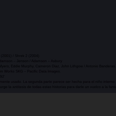
 (2001) / Shrek 2 (2004)
damson – Jenson / Adamson – Asbury
yers, Eddie Murphy, Cameron Diaz, John Lithgow / Antonio Banderas.
m Works SKG – Pacific Data Images.
 92’
ente usado. La segunda parte parece ser hecha para el niño interno de
e la antítesis de todas estas historias para darle un vuelco a la fant