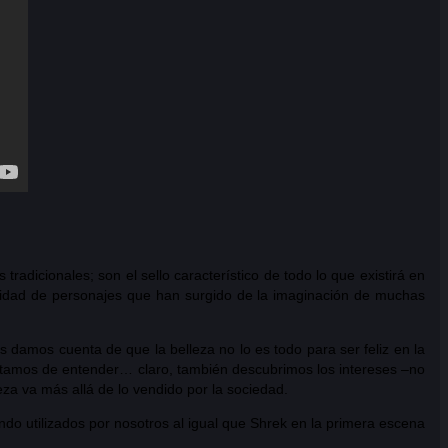
adicionales; son el sello característico de todo lo que existirá en
antidad de personajes que han surgido de la imaginación de muchas
amos cuenta de que la belleza no lo es todo para ser feliz en la
atamos de entender… claro, también descubrimos los intereses –no
a va más allá de lo vendido por la sociedad.
ndo utilizados por nosotros al igual que Shrek en la primera escena