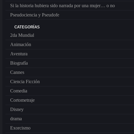
Festivales
Si la historia hubiera sido narrada por una mujer… o no
Cannes
Pseudociencia y Pseudofe
General
guerra
2da Mundial
CATEGORÍAS
Histórica
2da Mundial
Jóvenes
película
Animación
Religiosa
Exorcismo
Aventura
Ficción
Biografía
Jesucristo
Nueva Era
Cannes
Vida Consagrada
Superhéroes
Ciencia Ficción
Comedia
Cortometraje
Disney
drama
Exorcismo