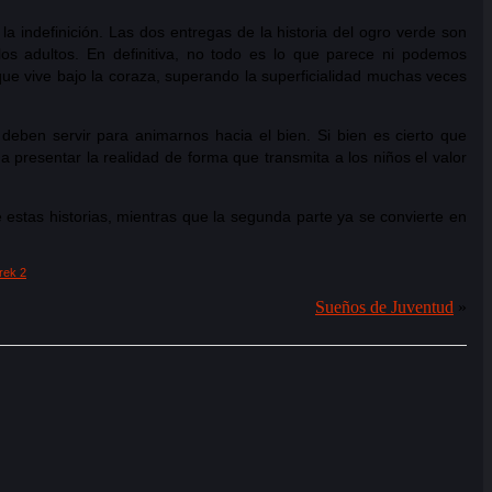
a indefinición. Las dos entregas de la historia del ogro verde son
los adultos. En definitiva, no todo es lo que parece ni podemos
que vive bajo la coraza, superando la superficialidad muchas veces
ben servir para animarnos hacia el bien. Si bien es cierto que
 presentar la realidad de forma que transmita a los niños el valor
estas historias, mientras que la segunda parte ya se convierte en
rek 2
Sueños de Juventud
»