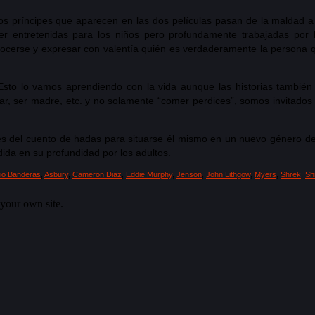
s príncipes que aparecen en las dos películas pasan de la maldad a l
er entretenidas para los niños pero profundamente trabajadas por 
conocerse y expresar con valentía quién es verdaderamente la persona 
lo vamos aprendiendo con la vida aunque las historias también de
r, ser madre, etc. y no solamente “comer perdices”, somos invitados a
es del cuento de hadas para situarse él mismo en un nuevo género de 
dida en su profundidad por los adultos.
io Banderas
,
Asbury
,
Cameron Diaz
,
Eddie Murphy
,
Jenson
,
John Lithgow
,
Myers
,
Shrek
,
Sh
your own site.