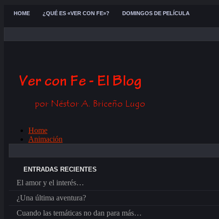
HOME
¿QUÉ ES «VER CON FE»?
DOMINGOS DE PELÍCULA
Home
Animación
Disney
Aventura
Biografía
ENTRADAS RECIENTES
Hagiografía
El amor y el interés…
Ciencia Ficción
Comedia
¿Una última aventura?
Cortometraje
drama
Cuando las temáticas no dan para más…
fantasía