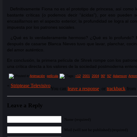
Definitivamente Fiona no es el prototipo de princesa, así como lo
bastante críticas (o podemos decir “ácidas”), por eso pueden s
encasillarnos en el aspecto exterior; la profundidad se logra al 
impuesta por los patrones sociales.
¿Qué es lo verdaderamente hermoso? ¿Qué es lo profundo? Esto 
después de casarse Blanca Nieves tuvo que lavar, planchar, cocina
del amor auténtico.
En conclusión, la primera película de Shrek rompe con los patron
una crítica directa a los valores de la sociedad postmoderna enten
Posted in
Animación
,
película
Tags:
+12
,
2001
,
2004
,
90'
,
92'
,
Adamson
,
Anton
«
Striptease Televisivo
You can
leave a response
, or
trackback
from 
Leave a Reply
Name (required)
Mail (will not be published) (required)