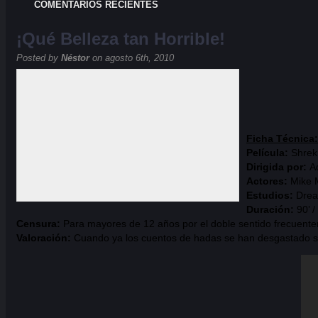
COMENTARIOS RECIENTES
¡Qué Belleza tan Horrible!
Posted by
Néstor
on agosto 6th, 2010
Ficha Técnica:
Película:
Shrek
Dirigida por:
A
Actores:
Mike M
Estudios:
Drea
Duración:
90’ /
Censura:
Para mayores de 12 años por el doble sentido frecuentem
Valoración:
Cuando ya los cuentos de hadas se han desgastado surg