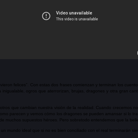
ron felices”. Con estas dos frases comienzan y terminan los cuentos tr
 inigualable, ogros que aterrorizan, brujas, dragones y otra gran c
s que cambian nuestra visión de la realidad. Cuando crecemos nos d
es como parecen y vemos cómo los dragones se pueden amansar si lo tr
de muchos supuestos héroes. Pero sobretodo entendemos que la bellez
un mundo ideal que si no es bien conciliado con el real terminarán sie