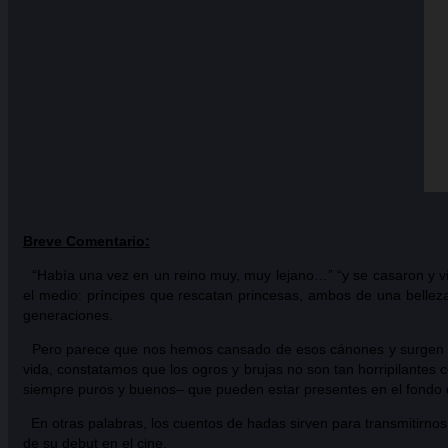
Breve Comentario:
“Había una vez en un reino muy, muy lejano…” “y se casaron y vivie
el medio: príncipes que rescatan princesas, ambos de una belleza
generaciones.
Pero parece que nos hemos cansado de esos cánones y surgen otro
vida, constatamos que los ogros y brujas no son tan horripilant
siempre puros y buenos– que pueden estar presentes en el fondo 
En otras palabras, los cuentos de hadas sirven para transmitirnos 
de su debut en el cine.