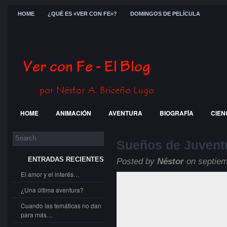
HOME
¿QUÉ ES «VER CON FE»?
DOMINGOS DE PELÍCULA
HOME
ANIMACIÓN
AVENTURA
BIOGRAFÍA
CIEN
FESTIVALES
GENERAL
GUERRA
HISTÓRICA
JÓ
Sueños de Juvent
ENTRADAS RECIENTES
Posted by
Néstor
on septiem
El amor y el interés…
¿Una última aventura?
Cuando las temáticas no dan
para más…