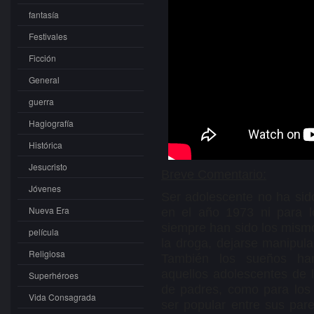
fantasía
Festivales
Ficción
General
guerra
Hagiografía
Histórica
Jesucristo
Breve Comentario:
Jóvenes
Ser adolescente no ha sido
Nueva Era
en el año 1973 ni para l
siempre han sido los mismo
película
la droga, dejarse manipul
Religiosa
También los sueños han
aquellos adolescentes de 
Superhéroes
de padres, como para los 
Vida Consagrada
ser popular entre sus par