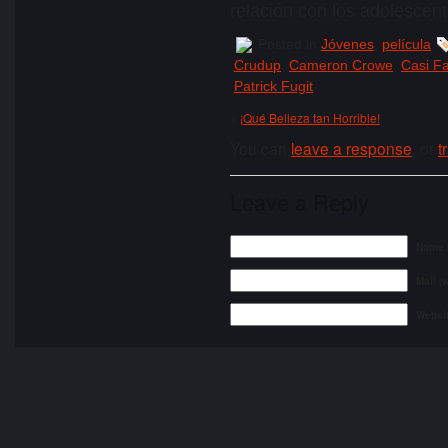
relación con los adolescent
Posted in
Jóvenes
,
película
Crudup
,
Cameron Crowe
,
Casi F
Patrick Fugit
«
¡Qué Belleza tan Horrible!
You can
leave a response
, or
t
Leave a Reply
Name (
Mail (
Websi