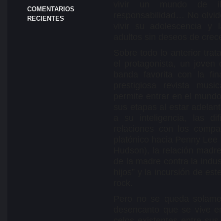
vivir un mundo de il
COMENTARIOS
responsabilidad… No olvi
RECIENTES
vivir su adolescencia y 
adultos sin deseos de crece
Sobre todo lo anterior trat
el protagonista, un jove
banda favorita con la fin
prestigiosa revista musi
permite entrar en el mund
sus etapas al estar adelan
a su inteligencia, las d
relaciones con los comp
platónico hacia Penny Lee 
Hudson), la relación madre
de la madre contra la indus
hijos” y la incursión de e
rock.
Pero no se queda solamen
desencanto que se vive en
celos existentes entre su