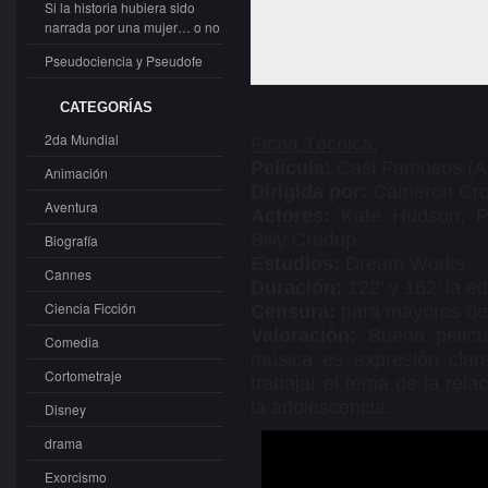
Si la historia hubiera sido
narrada por una mujer… o no
Pseudociencia y Pseudofe
CATEGORÍAS
2da Mundial
Ficha Técnica:
Película:
Casi Famosos (A
Animación
Dirigida por:
Cameron Cr
Aventura
Actores:
Kate Hudson, Pa
Billy Crudup.
Biografía
Estudios:
Dream Works
Cannes
Duración:
122’ y 162’ la ed
Ciencia Ficción
Censura:
para mayores de
Valoración:
Buena pelícu
Comedia
música es expresión cla
Cortometraje
trabajar el tema de la relac
la adolescencia.
Disney
drama
Exorcismo