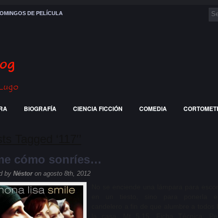
OMINGOS DE PELÍCULA
RA
BIOGRAFÍA
CIENCIA FICCIÓN
COMEDIA
CORTOMET
RRA
HISTÓRICA
JÓVENES
PELÍCULA
RELIGIOSA
ts Tagged ‘117′’
me cómo sonríes…
d by
Néstor
on agosto 8th, 2012
No se enciende una lámpara para esco
en un tiesto, sino para ponerla 
candelero a fin de que alumbre a todos 
la casa. Mt 5,15. Ficha Técnica: Pel