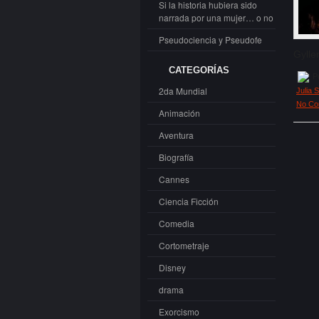
Si la historia hubiera sido
narrada por una mujer… o no
Pseudociencia y Pseudofe
Gylle
CATEGORÍAS
Po
2da Mundial
Julia S
No Co
Animación
Aventura
Biografía
Cannes
Ciencia Ficción
Comedia
Cortometraje
Disney
drama
Exorcismo