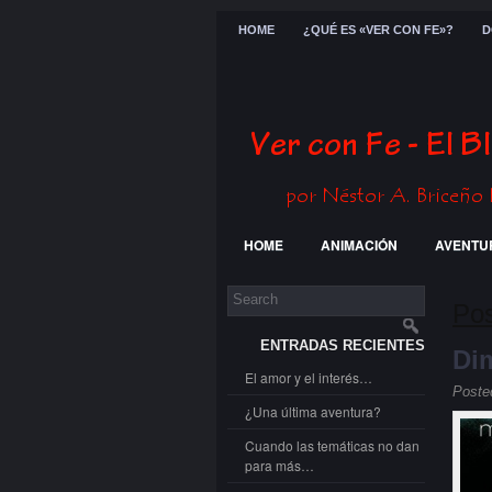
HOME
¿QUÉ ES «VER CON FE»?
D
HOME
ANIMACIÓN
AVENTU
FESTIVALES
GENERAL
GUE
Pos
ENTRADAS RECIENTES
Di
El amor y el interés…
Poste
¿Una última aventura?
Cuando las temáticas no dan
para más…