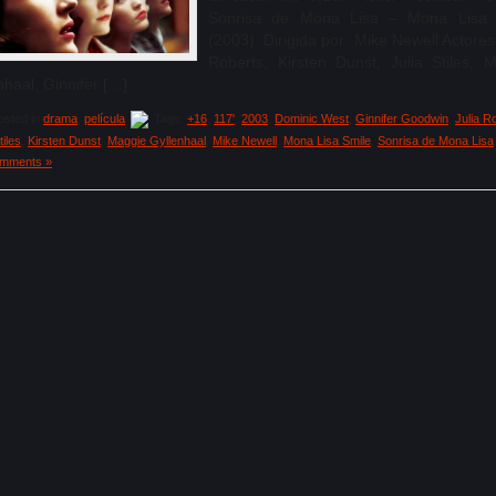
Sonrisa de Mona Lisa – Mona Lisa 
(2003). Dirigida por: Mike Newell Actores:
Roberts, Kirsten Dunst, Julia Stiles, 
nhaal, Ginnifer […]
sted in
drama
,
película
Tags:
+16
,
117'
,
2003
,
Dominic West
,
Ginnifer Goodwin
,
Julia R
tiles
,
Kirsten Dunst
,
Maggie Gyllenhaal
,
Mike Newell
,
Mona Lisa Smile
,
Sonrisa de Mona Lisa
mments »