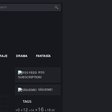
RAJE
DRAMA
FANTASÍA
SUPERHÉROES
RSS
SUBSCRIPTION!
SÍGUEME!
nderla
en un
TAGS
los de
+16
+12
+0
+18
+14
90'
ícula: