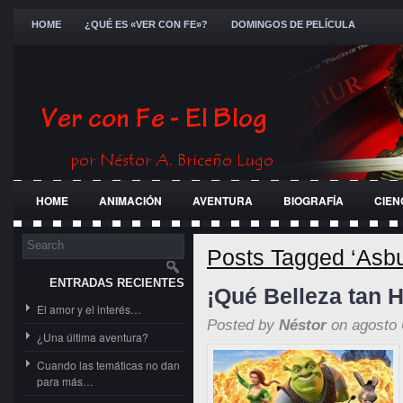
HOME
¿QUÉ ES «VER CON FE»?
DOMINGOS DE PELÍCULA
HOME
ANIMACIÓN
AVENTURA
BIOGRAFÍA
CIEN
FESTIVALES
GENERAL
GUERRA
HISTÓRICA
JÓ
Posts Tagged ‘Asbu
ENTRADAS RECIENTES
¡Qué Belleza tan H
El amor y el interés…
Posted by
Néstor
on agosto 
¿Una última aventura?
Cuando las temáticas no dan
para más…