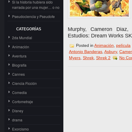
Si la historia hubiera sido
narrada por una mujer… o no
Pseudociencia y Pseudofe
Murphy, Cameron Diaz, 
CATEGORÍAS
Estudios: Dream Works SK
2da Mundial
Posted in
Animación
,
película
Animación
Antonio Banderas
,
Asbury
,
Camer
Aventura
Myers
,
Shrek
,
Shrek 2
No Co
Biografía
Cannes
Ciencia Ficción
Comedia
Cortometraje
Disney
drama
Exorcismo