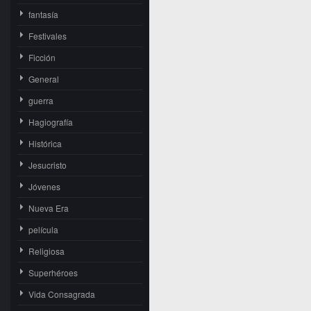
fantasía
Festivales
Ficción
General
guerra
Hagiografía
Histórica
Jesucristo
Jóvenes
Nueva Era
película
Religiosa
Superhéroes
Vida Consagrada