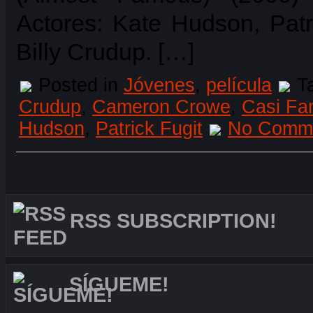
Actores: Kate Hudson, Pat
Billy Crudup. […]
Posted in
Jóvenes
,
película
T
Crudup
,
Cameron Crowe
,
Casi F
Hudson
,
Patrick Fugit
No Comme
RSS SUBSCRIPTION!
SÍGUEME!