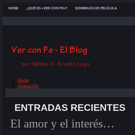
HOME
¿QUÉ ES «VER CON FE»?
DOMINGOS DE PELÍCULA
Home
Animación
Disney
Aventura
Biografía
ENTRADAS RECIENTES
Hagiografía
Ciencia Ficción
Comedia
El amor y el interés…
Cortometraje
drama
fantasía