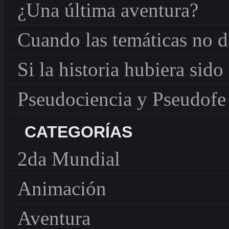
¿Una última aventura?
Festivales
Cannes
General
Cuando las temáticas no 
guerra
2da Mundial
Histórica
Si la historia hubiera si
Jóvenes
película
Religiosa
Exorcismo
Pseudociencia y Pseudofe
Ficción
Jesucristo
Nueva Era
CATEGORÍAS
Vida Consagrada
Superhéroes
2da Mundial
Animación
Aventura