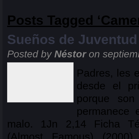
Posts Tagged ‘Came
Sueños de Juventud
Posted by
Néstor
on septiem
Padres, les 
desde el pri
porque son 
permanece e
malo. 1Jn 2,14 Ficha Té
(Almost Famous) (2000)