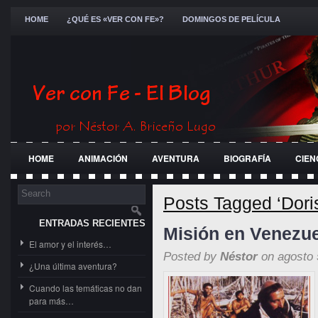
HOME
¿QUÉ ES «VER CON FE»?
DOMINGOS DE PELÍCULA
HOME
ANIMACIÓN
AVENTURA
BIOGRAFÍA
CIEN
FESTIVALES
GENERAL
GUERRA
HISTÓRICA
JÓ
Posts Tagged ‘Dori
ENTRADAS RECIENTES
Misión en Venezu
El amor y el interés…
Posted by
Néstor
on agosto 
¿Una última aventura?
Cuando las temáticas no dan
para más…