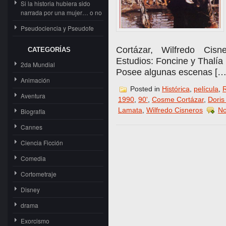
Si la historia hubiera sido
narrada por una mujer… o no
Pseudociencia y Pseudofe
Cortázar, Wilfredo Cisn
CATEGORÍAS
Estudios: Foncine y Thalía
2da Mundial
Posee algunas escenas […
Animación
Posted in
Histórica
,
película
,
R
Aventura
1990
,
90'
,
Cosme Cortázar
,
Doris
Lamata
,
Wilfredo Cisneros
No
Biografía
Cannes
Ciencia Ficción
Comedia
Cortometraje
Disney
drama
Exorcismo