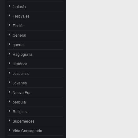
fantasía
Festivales
Ficción
General
guerra
Hagiografía
Histórica
Jesucristo
Jóvenes
Nueva Era
película
Religiosa
Superhéroes
Vida Consagrada