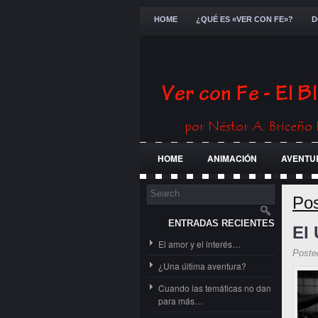
HOME
¿QUÉ ES «VER CON FE»?
D
HOME
ANIMACIÓN
AVENTU
FESTIVALES
GENERAL
GUE
Pos
ENTRADAS RECIENTES
El 
El amor y el interés…
Poste
¿Una última aventura?
Cuando las temáticas no dan
para más…