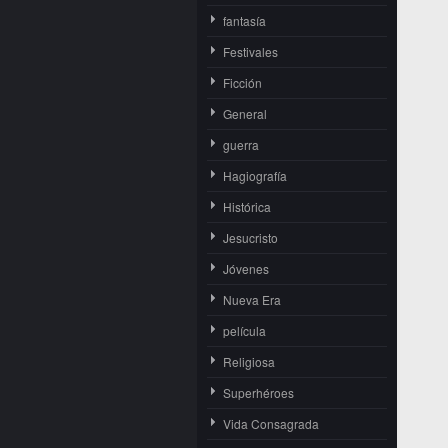
fantasía
Festivales
Ficción
General
guerra
Hagiografía
Histórica
Jesucristo
Jóvenes
Nueva Era
película
Religiosa
Superhéroes
Vida Consagrada