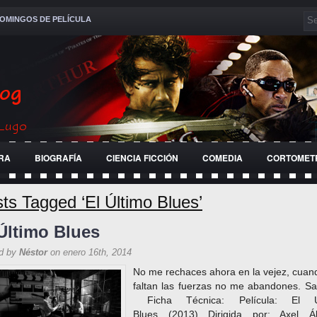
OMINGOS DE PELÍCULA
RA
BIOGRAFÍA
CIENCIA FICCIÓN
COMEDIA
CORTOMET
RRA
HISTÓRICA
JÓVENES
PELÍCULA
RELIGIOSA
ts Tagged ‘El Último Blues’
Último Blues
d by
Néstor
on enero 16th, 2014
No me rechaces ahora en la vejez, cua
faltan las fuerzas no me abandones. Sa
Ficha Técnica: Película: El Ú
Blues (2013) Dirigida por: Axel Ál