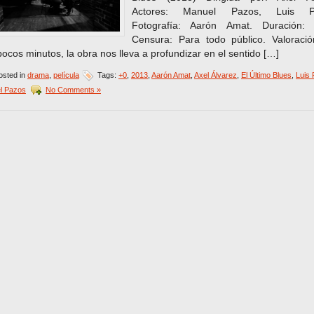
Actores: Manuel Pazos, Luis P
Fotografía: Aarón Amat. Duración: 
Censura: Para todo público. Valoraci
ocos minutos, la obra nos lleva a profundizar en el sentido […]
sted in
drama
,
película
Tags:
+0
,
2013
,
Aarón Amat
,
Axel Álvarez
,
El Último Blues
,
Luis
l Pazos
No Comments »