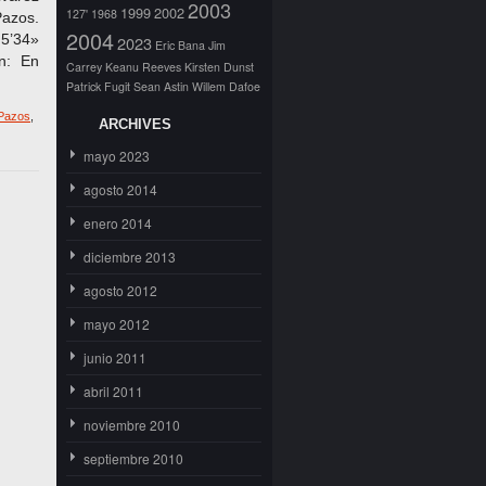
2003
1999
2002
127'
1968
azos.
2004
5’34»
2023
Eric Bana
Jim
ón: En
Carrey
Keanu Reeves
Kirsten Dunst
Patrick Fugit
Sean Astin
Willem Dafoe
 Pazos
,
ARCHIVES
mayo 2023
agosto 2014
enero 2014
diciembre 2013
agosto 2012
mayo 2012
junio 2011
abril 2011
noviembre 2010
septiembre 2010