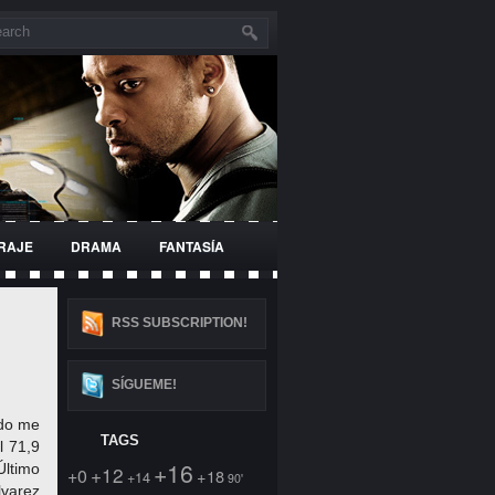
RAJE
DRAMA
FANTASÍA
SUPERHÉROES
RSS SUBSCRIPTION!
SÍGUEME!
ndo me
TAGS
l 71,9
+16
ltimo
+12
+0
+18
+14
90'
varez