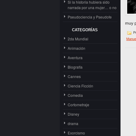
Si la historia hubiera sido
narrada por una mujer… o no
Pseudociencia y Pseudofe
muy p
CATEGORÍAS
Po
2da Mundial
Manue
Animación
Aventura
Biografía
Cannes
Ciencia Ficción
Comedia
Cortometraje
Disney
drama
Exorcismo