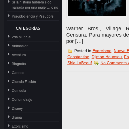
Si la historia hubiera sido
narrada por una mujer… o no
Pseudociencia y Pseudofe
Warner Bros., Village R
CATEGORÍAS
Censura: Para mayores de 
2da Mundial
por […]
Animación
Posted in
Exorcismo
,
Nueva E
Aventura
Constantine
,
Djimon Hounsou
,
Fr
Shia LaBeouf
No Comments 
Biografía
Cannes
Ciencia Ficción
Comedia
Cortometraje
Disney
drama
Exorcismo