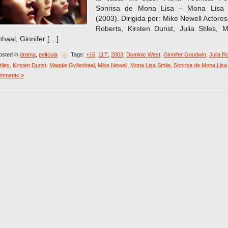
Sonrisa de Mona Lisa – Mona Lisa 
(2003). Dirigida por: Mike Newell Actores:
Roberts, Kirsten Dunst, Julia Stiles, 
nhaal, Ginnifer […]
sted in
drama
,
película
Tags:
+16
,
117'
,
2003
,
Dominic West
,
Ginnifer Goodwin
,
Julia R
tiles
,
Kirsten Dunst
,
Maggie Gyllenhaal
,
Mike Newell
,
Mona Lisa Smile
,
Sonrisa de Mona Lisa
mments »