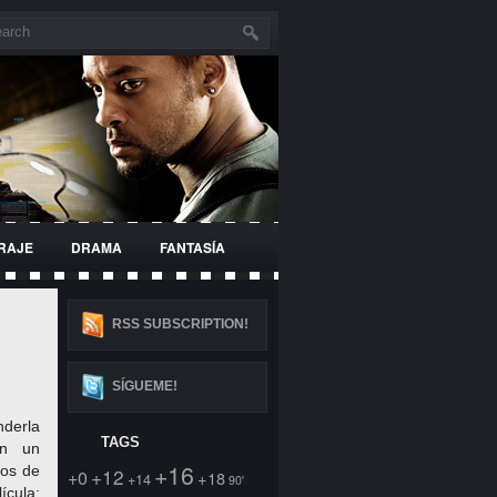
RAJE
DRAMA
FANTASÍA
SUPERHÉROES
RSS SUBSCRIPTION!
SÍGUEME!
nderla
TAGS
en un
+16
los de
+12
+0
+18
+14
90'
ícula: