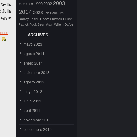
2003
1999
2002
127'
1968
Smile
2004
 Julia
2023
Eric Bana
Jim
Maggie
Carrey
Keanu Reeves
Kirsten Dunst
Patrick Fugit
Sean Astin
Willem Dafoe
oberts
,
ARCHIVES
mayo 2023
agosto 2014
enero 2014
diciembre 2013
agosto 2012
mayo 2012
junio 2011
abril 2011
noviembre 2010
septiembre 2010