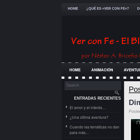
HOME
¿QUÉ ES «VER CON FE»?
D
HOME
ANIMACIÓN
AVENTU
FESTIVALES
GENERAL
GUE
Pos
ENTRADAS RECIENTES
Di
El amor y el interés…
Poste
¿Una última aventura?
Cuando las temáticas no dan
para más…