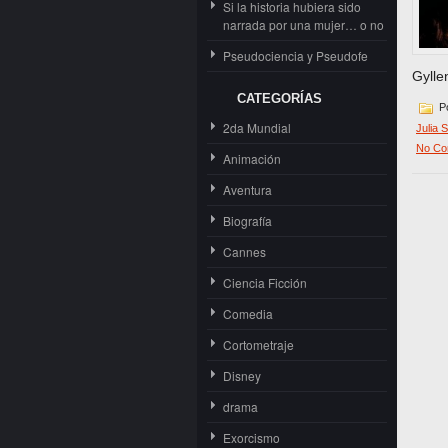
Si la historia hubiera sido
narrada por una mujer… o no
Pseudociencia y Pseudofe
Gylle
CATEGORÍAS
Po
2da Mundial
Julia S
No Co
Animación
Aventura
Biografía
Cannes
Ciencia Ficción
Comedia
Cortometraje
Disney
drama
Exorcismo