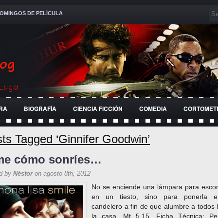
OMINGOS DE PELÍCULA
RA
BIOGRAFÍA
CIENCIA FICCIÓN
COMEDIA
CORTOMET
RRA
HISTÓRICA
JÓVENES
PELÍCULA
RELIGIOSA
ts Tagged ‘Ginnifer Goodwin’
me cómo sonríes…
d by
Néstor
on agosto 8th, 2012
No se enciende una lámpara para esco
en un tiesto, sino para ponerla 
candelero a fin de que alumbre a todos 
la casa. Mt 5,15. Ficha Técnica: Pel