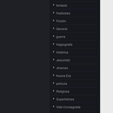
fantasía
Festivales
Ficción
General
guerra
Hagiografía
Histórica
Jesucristo
Jóvenes
Nueva Era
película
Religiosa
Superhéroes
Vida Consagrada