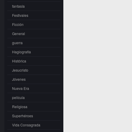
fantasía
Festivales
Ficción
General
guerra
Hagiografía
Histórica
Jesucristo
Jóvenes
Nueva Era
película
Religiosa
Superhéroes
Vida Consagrada