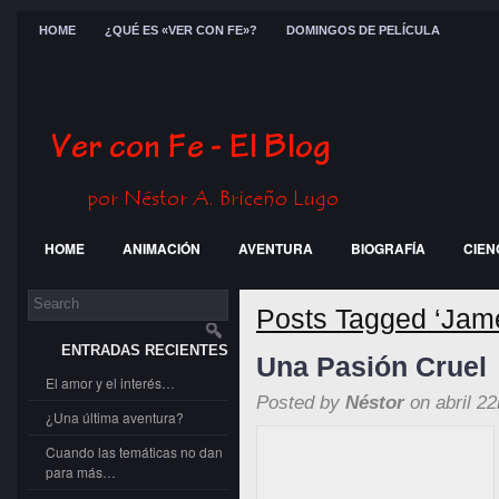
HOME
¿QUÉ ES «VER CON FE»?
DOMINGOS DE PELÍCULA
HOME
ANIMACIÓN
AVENTURA
BIOGRAFÍA
CIEN
FESTIVALES
GENERAL
GUERRA
HISTÓRICA
JÓ
Posts Tagged ‘Jam
ENTRADAS RECIENTES
Una Pasión Cruel
El amor y el interés…
Posted by
Néstor
on abril 22
¿Una última aventura?
Cuando las temáticas no dan
para más…