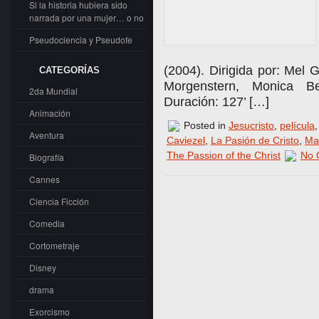
Si la historia hubiera sido
narrada por una mujer… o no
Pseudociencia y Pseudofe
(2004). Dirigida por: Mel
CATEGORÍAS
Morgenstern, Monica Bel
2da Mundial
Duración: 127’ […]
Animación
Posted in
Jesucristo
,
película
Aventura
Caviezel
,
La Pasión de Cristo
,
Ma
The Passion of the Christ
No 
Biografía
Cannes
Ciencia Ficción
Comedia
Cortometraje
Disney
drama
Exorcismo