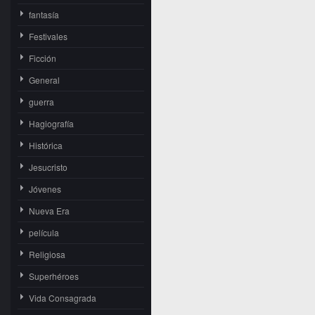
fantasía
Festivales
Ficción
General
guerra
Hagiografía
Histórica
Jesucristo
Jóvenes
Nueva Era
película
Religiosa
Superhéroes
Vida Consagrada