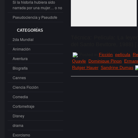
Si la historia hubiera sido
narrada por una mujer… o no
Pseudociencia y Pseudofe
CATEGORÍAS
Técnica: Película: La ley
2da Mundial
del Santo Bevitore, 1988) 
Animación
Posted in
Ficción
,
película
,
Re
Aventura
Quayle
,
Dominique Pinon
,
Erman
Rutger Hauer
,
Sandrine Dumas
Biografía
Cannes
Ciencia Ficción
Comedia
Cortometraje
Disney
drama
Exorcismo