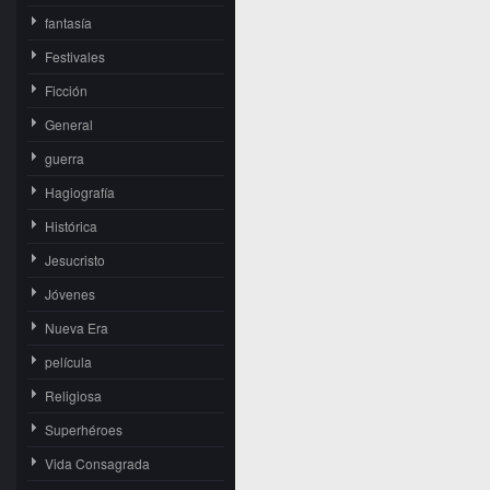
fantasía
Festivales
Ficción
General
guerra
Hagiografía
Histórica
Jesucristo
Jóvenes
Nueva Era
película
Religiosa
Superhéroes
Vida Consagrada