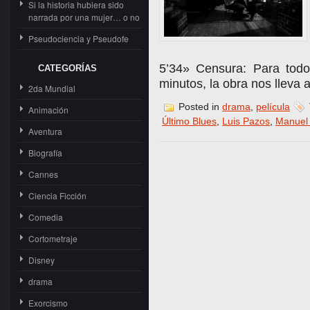
Si la historia hubiera sido
narrada por una mujer… o no
Pseudociencia y Pseudofe
5’34» Censura: Para todo
CATEGORÍAS
minutos, la obra nos lleva 
2da Mundial
Posted in
drama
,
película
Animación
Último Blues
,
Luis Pazos
,
Manuel
Aventura
Biografía
Cannes
Ciencia Ficción
Comedia
Cortometraje
Disney
drama
Exorcismo