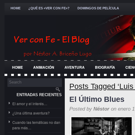
HOME
¿QUÉ ES «VER CON FE»?
DOMINGOS DE PELÍCULA
HOME
ANIMACIÓN
AVENTURA
BIOGRAFÍA
CIEN
FESTIVALES
GENERAL
GUERRA
HISTÓRICA
JÓ
Posts Tagged ‘Luis
ENTRADAS RECIENTES
El Último Blues
El amor y el interés…
Posted by
Néstor
on enero 1
¿Una última aventura?
Cuando las temáticas no dan
para más…