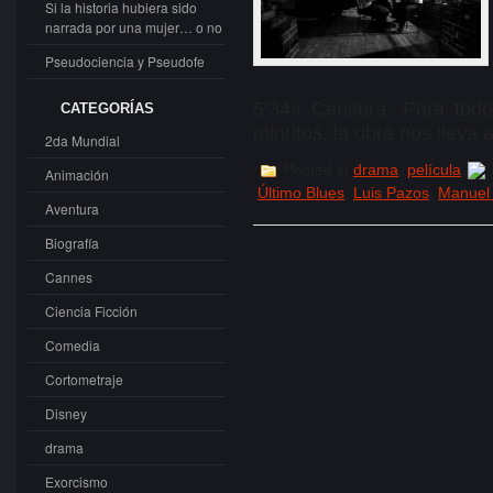
Si la historia hubiera sido
narrada por una mujer… o no
Pseudociencia y Pseudofe
5’34» Censura: Para todo
CATEGORÍAS
minutos, la obra nos lleva 
2da Mundial
Posted in
drama
,
película
Animación
Último Blues
,
Luis Pazos
,
Manuel
Aventura
Biografía
Cannes
Ciencia Ficción
Comedia
Cortometraje
Disney
drama
Exorcismo