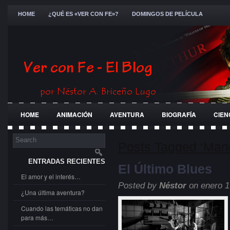
HOME
¿QUÉ ES «VER CON FE»?
DOMINGOS DE PELÍCULA
HOME
ANIMACIÓN
AVENTURA
BIOGRAFÍA
CIEN
FESTIVALES
GENERAL
GUERRA
HISTÓRICA
JÓ
Posts Tagged ‘Man
ENTRADAS RECIENTES
El Último Blues
El amor y el interés…
Posted by
Néstor
on enero 1
¿Una última aventura?
Cuando las temáticas no dan
para más…