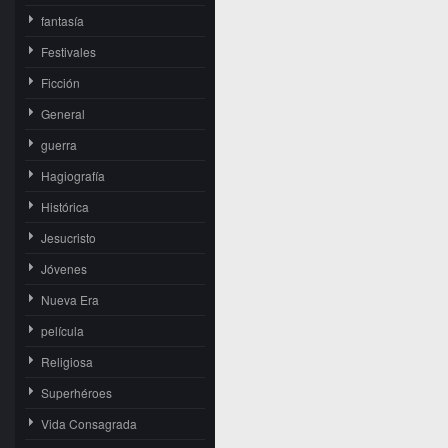
fantasía
Festivales
Ficción
General
guerra
Hagiografía
Histórica
Jesucristo
Jóvenes
Nueva Era
película
Religiosa
Superhéroes
Vida Consagrada