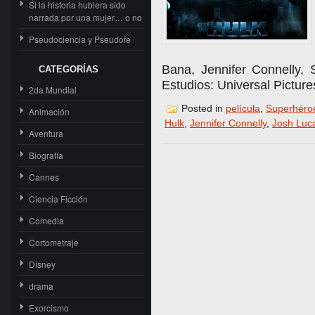
Si la historia hubiera sido
narrada por una mujer… o no
Pseudociencia y Pseudofe
Bana, Jennifer Connelly, 
CATEGORÍAS
Estudios: Universal Picture
2da Mundial
Posted in
película
,
Superhéro
Animación
Hulk
,
Jennifer Connelly
,
Josh Luc
Aventura
Biografía
Cannes
Ciencia Ficción
Comedia
Cortometraje
Disney
drama
Exorcismo