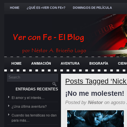
HOME
¿QUÉ ES «VER CON FE»?
DOMINGOS DE PELÍCULA
HOME
ANIMACIÓN
AVENTURA
BIOGRAFÍA
CIEN
FESTIVALES
GENERAL
GUERRA
HISTÓRICA
JÓ
Posts Tagged ‘Nick
ENTRADAS RECIENTES
¡No me molesten!
El amor y el interés…
Posted by
Néstor
on agosto 
¿Una última aventura?
Cuando las temáticas no dan
para más…