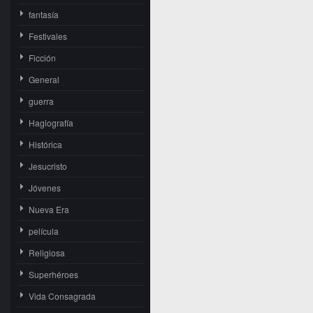
fantasía
Festivales
Ficción
General
guerra
Hagiografía
Histórica
Jesucristo
Jóvenes
Nueva Era
película
Religiosa
Superhéroes
Vida Consagrada