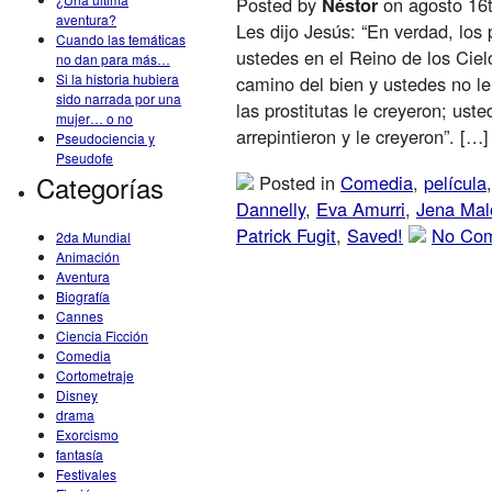
Posted by
Néstor
on agosto 16t
aventura?
Les dijo Jesús: “En verdad, los 
Cuando las temáticas
ustedes en el Reino de los Ciel
no dan para más…
Si la historia hubiera
camino del bien y ustedes no le
sido narrada por una
las prostitutas le creyeron; ust
mujer… o no
arrepintieron y le creyeron”. […]
Pseudociencia y
Pseudofe
Categorías
Posted in
Comedia
,
película
Dannelly
,
Eva Amurri
,
Jena Mal
Patrick Fugit
,
Saved!
No Co
2da Mundial
Animación
Aventura
Biografía
Cannes
Ciencia Ficción
Comedia
Cortometraje
Disney
drama
Exorcismo
fantasía
Festivales