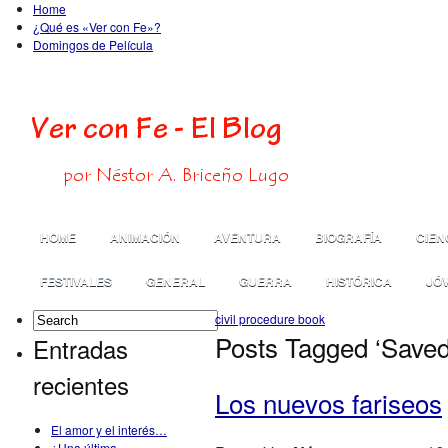
Home
¿Qué es «Ver con Fe»?
Domingos de Película
HOME
ANIMACIÓN
AVENTURA
BIOGRAFÍA
CIEN
FESTIVALES
GENERAL
GUERRA
HISTÓRICA
JÓ
civil procedure book
Posts Tagged ‘Saved
Entradas
recientes
Los nuevos fariseos
El amor y el interés…
¿Una última