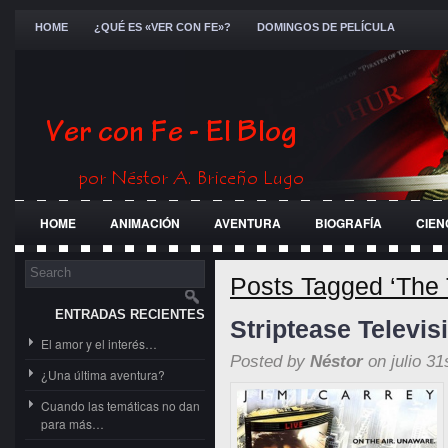
HOME
¿QUÉ ES «VER CON FE»?
DOMINGOS DE PELÍCULA
HOME
ANIMACIÓN
AVENTURA
BIOGRAFÍA
CIEN
FESTIVALES
GENERAL
GUERRA
HISTÓRICA
JÓ
Posts Tagged ‘The
ENTRADAS RECIENTES
Striptease Televis
El amor y el interés…
Posted by
Néstor
on julio 31
¿Una última aventura?
Cuando las temáticas no dan
para más…