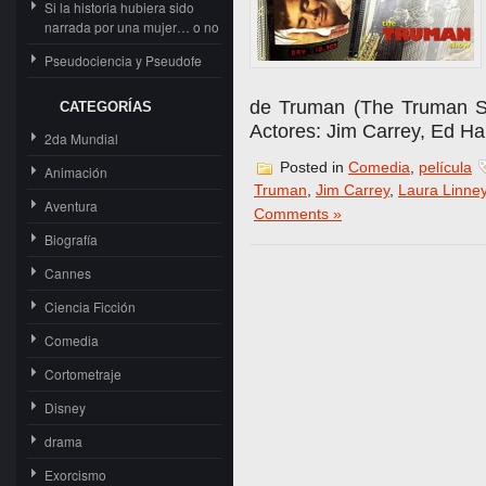
Si la historia hubiera sido
narrada por una mujer… o no
Pseudociencia y Pseudofe
de Truman (The Truman Sh
CATEGORÍAS
Actores: Jim Carrey, Ed Har
2da Mundial
Posted in
Comedia
,
película
Animación
Truman
,
Jim Carrey
,
Laura Linne
Aventura
Comments »
Biografía
Cannes
Ciencia Ficción
Comedia
Cortometraje
Disney
drama
Exorcismo