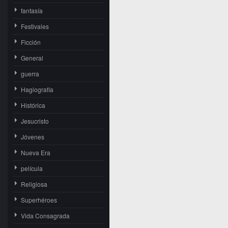
fantasía
Festivales
Ficción
General
guerra
Hagiografía
Histórica
Jesucristo
Jóvenes
Nueva Era
película
Religiosa
Superhéroes
Vida Consagrada